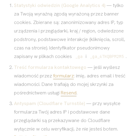
Statystyki odwiedzin (Google Analytics 4)
— tylko
za Twoją wyraźną zgodą wyrażoną przez banner
cookies. Zbierane są: zanonimizowany adres IP, typ
urządzenia i przeglądarki, kraj / region, odwiedzone
podstrony, podstawowe interakcje (kliknięcia, scroll,
czas na stronie). Identyfikator pseudonimowy
zapisany w plikach cookies
i
.
_ga
_ga_4THQBPM2M5
Treść formularza kontaktowego
— jeśli wyślesz
wiadomość przez
formularz
: imię, adres email i treść
wiadomości. Dane trafiają do mojej skrzynki za
pośrednictwem usługi
Resend
.
Antyspam (Cloudflare Turnstile)
— przy wysyłce
formularza Twój adres IP i podstawowe dane
przeglądarki są przekazywane do Cloudflare
wyłącznie w celu weryfikacji, że nie jesteś botem.