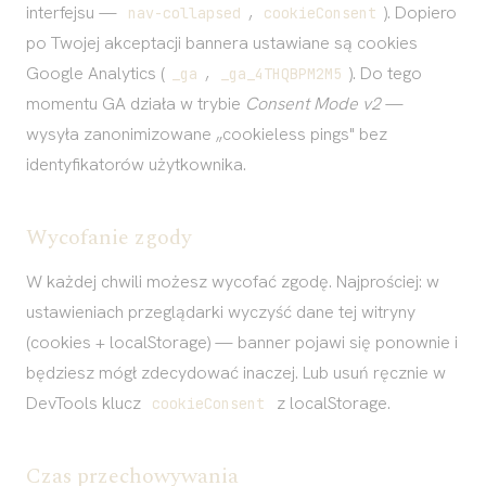
interfejsu —
,
). Dopiero
nav-collapsed
cookieConsent
po Twojej akceptacji bannera ustawiane są cookies
Google Analytics (
,
). Do tego
_ga
_ga_4THQBPM2M5
momentu GA działa w trybie
Consent Mode v2
—
wysyła zanonimizowane „cookieless pings" bez
identyfikatorów użytkownika.
Wycofanie zgody
W każdej chwili możesz wycofać zgodę. Najprościej: w
ustawieniach przeglądarki wyczyść dane tej witryny
(cookies + localStorage) — banner pojawi się ponownie i
będziesz mógł zdecydować inaczej. Lub usuń ręcznie w
DevTools klucz
z localStorage.
cookieConsent
Czas przechowywania